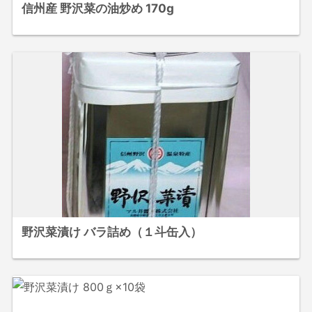
信州産 野沢菜の油炒め 170g
野沢菜漬け バラ詰め（１斗缶入）