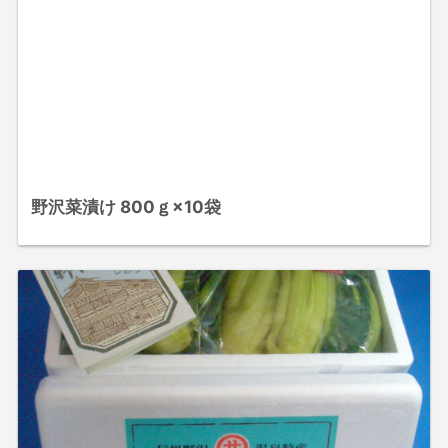
野沢菜漬け 800ｇ×10袋