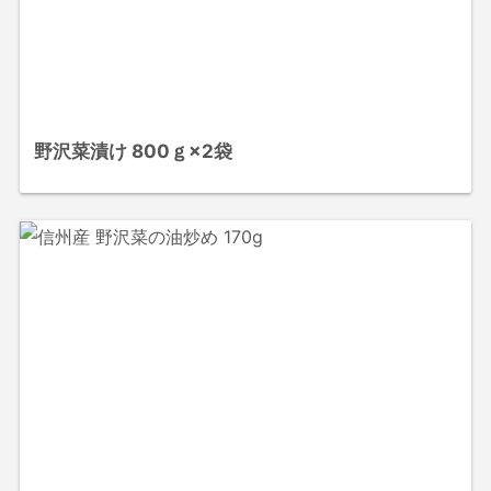
野沢菜漬け 800ｇ×2袋