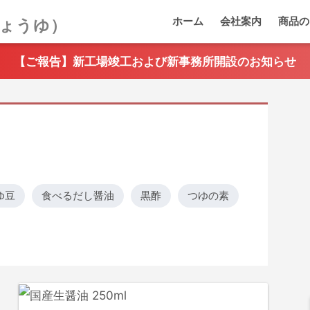
ホーム
会社案内
商品の
【ご報告】新工場竣工および新事務所開設のお知らせ
ゆ豆
食べるだし醤油
黒酢
つゆの素