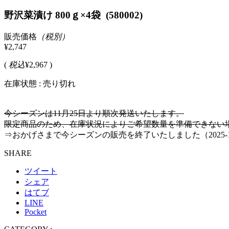
野沢菜漬け 800ｇ×4袋 (580002)
販売価格
（税別）
¥2,747
(
税込
¥2,967 )
在庫状態 : 売り切れ
今シーズンは11月25日より順次発送いたします。
限定商品のため、在庫状況によりご希望数量を準備できない
⇒おかげさまで今シーズンの販売を終了いたしました（2025-12
SHARE
ツイート
シェア
はてブ
LINE
Pocket