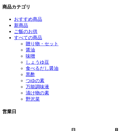
商品カテゴリ
おすすめ商品
新商品
ご飯のお供
すべての商品
贈り物・セット
醤油
味噌
しょうゆ豆
食べるだし醤油
黒酢
つゆの素
万能調味液
漬け物の素
野沢菜
営業日
日
月